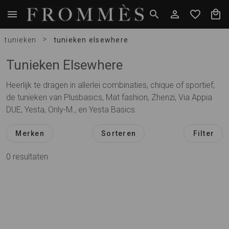
>
tunieken
tunieken elsewhere
Tunieken Elsewhere
Heerlijk te dragen in allerlei combinaties, chique of sportief;
de tunieken van Plusbasics, Mat fashion, Zhenzi, Via Appia
DUE, Yesta, Only-M., en Yesta Basics.
Merken
Sorteren
Filter
0 resultaten