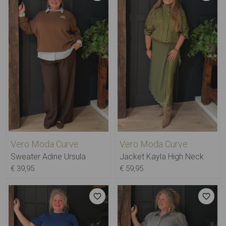
Vero Moda Curve
Vero Moda Curve
Sweater Adine Ursula
Jacket Kayla High Neck
€ 39,95
€ 59,95