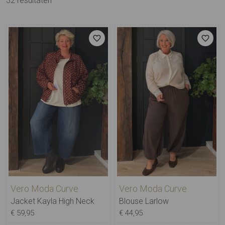
32
resultaten
Vero Moda Curve
Vero Moda Curve
Jacket Kayla High Neck
Blouse Larlow
€ 59,95
€ 44,95