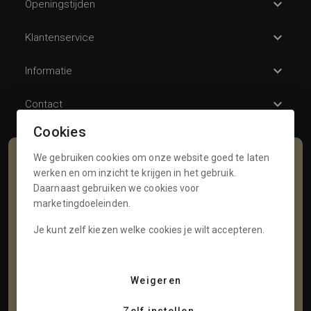
Openingstijden
Klantenservice
Informatie
Contact
Cookies
We gebruiken cookies om onze website goed te laten
Schrijf je in voor onze nieuwsbrief
werken en om inzicht te krijgen in het gebruik.
Daarnaast gebruiken we cookies voor
Voornaam
marketingdoeleinden.
Je kunt zelf kiezen welke cookies je wilt accepteren.
Tussenvoegsel
Weigeren