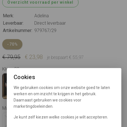
Overzicht voorraad per winkel
Merk:
Adelina
Leverbaar:
Direct leverbaar
Artikelnummer:
979767/29
-70%
€ 79,95
€ 23,98
je bespaart € 55,97
Kleur: 29
Cookies
We gebruiken cookies om onze website goed te laten
werken en om inzicht te krijgen in het gebruik.
Daarnaast gebruiken we cookies voor
marketingdoeleinden.
Maat:
Je kunt zelf kiezen welke cookies je wilt accepteren.
44
46
48
50
52