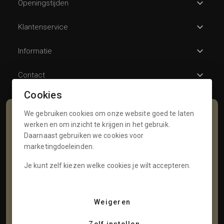
Openingstijden
Klantenservice
Informatie
Contact
Cookies
We gebruiken cookies om onze website goed te laten
Schrijf je in voor onze nieuwsbrief
werken en om inzicht te krijgen in het gebruik.
Daarnaast gebruiken we cookies voor
Voornaam
marketingdoeleinden.
Je kunt zelf kiezen welke cookies je wilt accepteren.
Tussenvoegsel
Weigeren